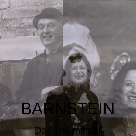
HOME
BARNSTEIN
ON STAGE 2026
LIVE
BARNSTEIN
GALERIE
Das Trio mit der